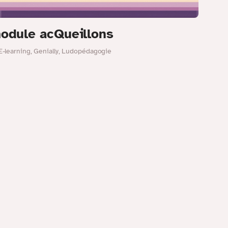
module acQueillons
E-learning
,
Genially
,
Ludopédagogie