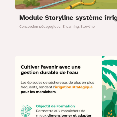
Module Storyline système irri
Conception pédagogique
,
E-learning
,
Storyline