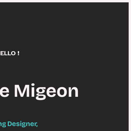
ELLO !
ie Migeon
ng Designer,