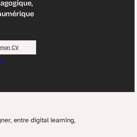
dagogique,
 numérique
 mon CV
l
r, entre digital learning,