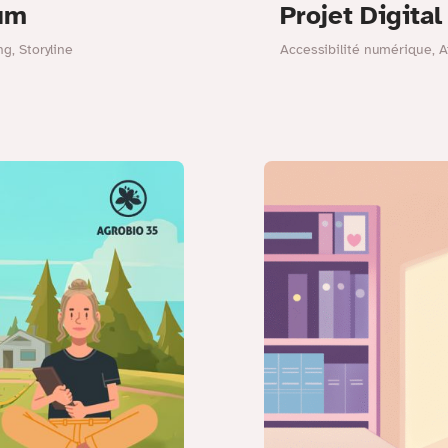
num
Projet Digita
ng
,
Storyline
Accessibilité numérique
,
A