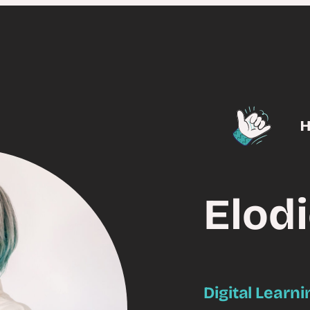
H
Elod
Digital Learni